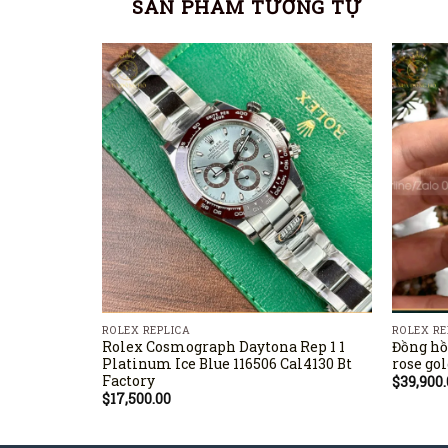
SẢN PHẨM TƯƠNG TỰ
ROLEX REPLICA
ROLEX RE
Rolex Cosmograph Daytona Rep 1 1
Đồng hồ
Platinum Ice Blue 116506 Cal4130 Bt
rose go
Factory
$
39,900
$
17,500.00