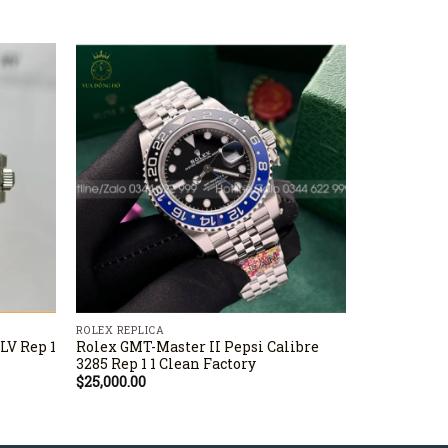
ROLEX REPLICA
ROLEX REPLIC
LV Rep 1
Rolex GMT-Master II Pepsi Calibre
Rolex Cosm
3285 Rep 1 1 Clean Factory
Gold 116515
Oysterflex
$
25,000.00
$
19,500.00