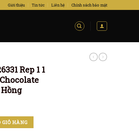
Giới thiệu
Tin tức
Liên hệ
Chính sách bảo mật
6331 Rep 1 1
Chocolate
g Hồng
1 41MM Demi Mặt Chocolate Cọc Đá Bọc Vàng Hồng số lượng
 GIỎ HÀNG