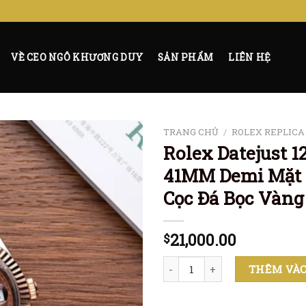
VỀ CEO NGÔ KHƯƠNG DUY
SẢN PHẨM
LIÊN HỆ
TRANG CHỦ
/
ROLEX REPLICA
Rolex Datejust 12
41MM Demi Mặt 
Cọc Đá Bọc Vàn
21,000.00
$
Rolex Datejust 126331 Rep 1 
THÊM VÀO