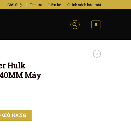
Giới thiệu
Tin tức
Liên hệ
Chính sách bảo mật
er Hulk
 1 40MM Máy
LV Rep 1 1 40MM Máy Cal3135 số lượng
 GIỎ HÀNG