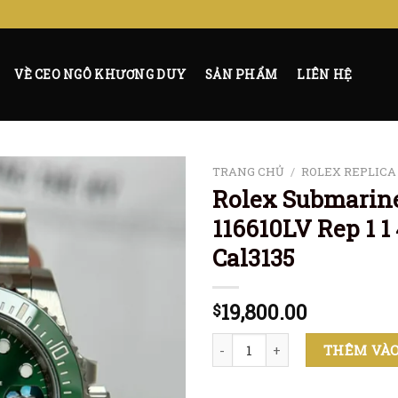
VỀ CEO NGÔ KHƯƠNG DUY
SẢN PHẨM
LIÊN HỆ
TRANG CHỦ
/
ROLEX REPLICA
Rolex Submarin
116610LV Rep 1
Cal3135
19,800.00
$
Rolex Submariner Hulk 116610
THÊM VÀO