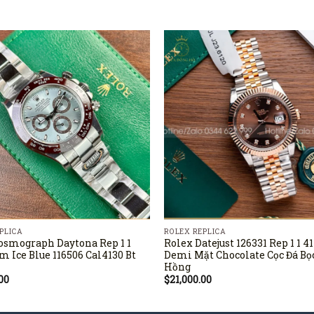
PLICA
ROLEX REPLICA
osmograph Daytona Rep 1 1
Rolex Datejust 126331 Rep 1 1 
m Ice Blue 116506 Cal4130 Bt
Demi Mặt Chocolate Cọc Đá Bọ
Hồng
00
$
21,000.00