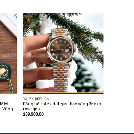
ROLEX REPLICA
ROLEX REPLIC
41MM
Đồng hồ rolex datejust bọc vàng 36mm
rolex dayto
c Vàng
rose gold
$
20,500.00
$
39,900.00